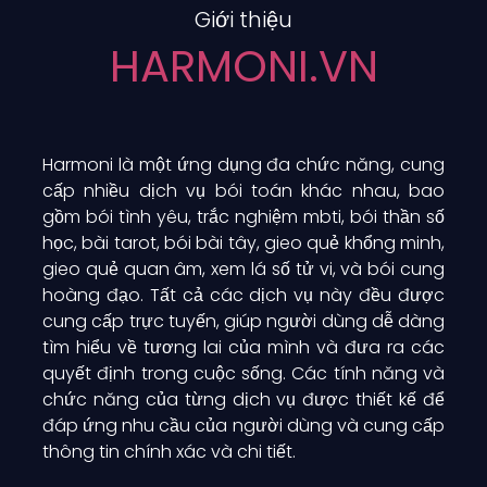
Giới thiệu
HARMONI.VN
Harmoni là một ứng dụng đa chức năng, cung
cấp nhiều dịch vụ bói toán khác nhau, bao
gồm
bói tình yêu
,
trắc nghiệm mbti
, bói
thần số
học
,
bài tarot
,
bói bài tây
, gieo
quẻ khổng minh
,
gieo
quẻ quan âm
, xem
lá số tử vi
, và bói
cung
hoàng đạo
. Tất cả các dịch vụ này đều được
cung cấp trực tuyến, giúp người dùng dễ dàng
tìm hiểu về tương lai của mình và đưa ra các
quyết định trong cuộc sống. Các tính năng và
chức năng của từng dịch vụ được thiết kế để
đáp ứng nhu cầu của người dùng và cung cấp
thông tin chính xác và chi tiết.